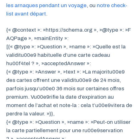
les arnaques pendant un voyage
, ou
notre check-
list avant départ
.
{« @context »: »https://schema.org », »@type »: »F
AQPage », »mainEntity »:
[{« @type »: »Question », »name »: »Quelle est la
validitu00e9 habituelle d’une carte cadeau
hu00f4tel ? », »acceptedAnswer »:
{« @type »: »Answer », »text »: »La majoritu00e9
des cartes offrent une validitu00e9 de 24 mois,
parfois jusqu’u00e0 36 mois sur certaines offres
premium. Vu00e9rifie la date d’expiration au
moment de l’achat et note-la : cela t’u00e9vitera de
perdre la valeur. »}},
{« @type »: »Question », »name »: »Peut-on utiliser
la carte partiellement pour une ru00e9servation
? », »acceptedAnswer »: