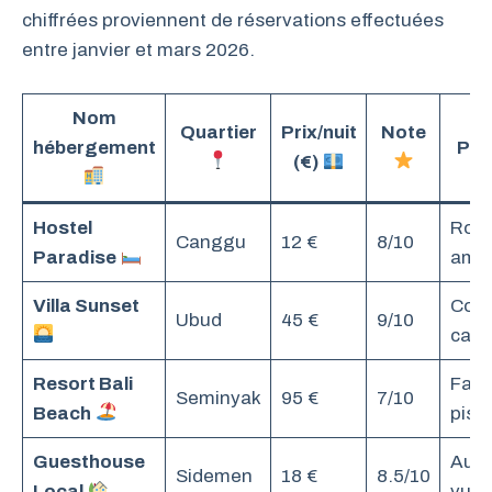
chiffrées proviennent de réservations effectuées
entre janvier et mars 2026.
Nom
Quartier
Prix/nuit
Note
hébergement
Pou
(€)
Hostel
Rout
Canggu
12 €
8/10
Paradise
amb
Villa Sunset
Coup
Ubud
45 €
9/10
calm
Resort Bali
Fami
Seminyak
95 €
7/10
Beach
pisc
Guesthouse
Auth
Sidemen
18 €
8.5/10
Local
vue