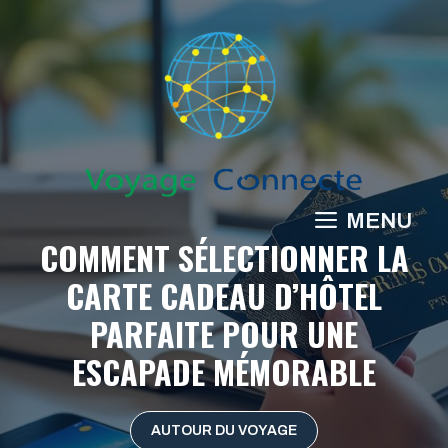
Aller
au
contenu
MENU
COMMENT SÉLECTIONNER LA
CARTE CADEAU D’HÔTEL
PARFAITE POUR UNE
ESCAPADE MÉMORABLE
AUTOUR DU VOYAGE