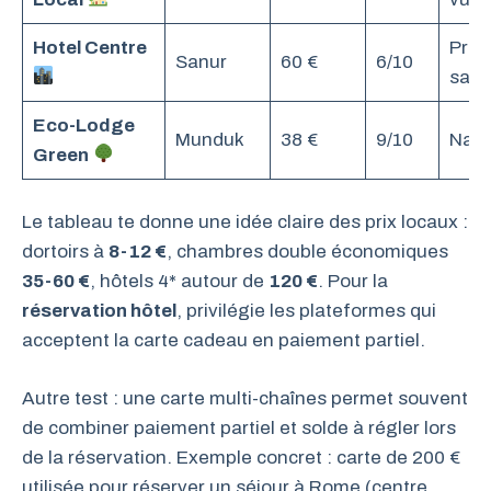
Hotel Centre
Prat
Sanur
60 €
6/10
sans
Eco-Lodge
Munduk
38 €
9/10
Natu
Green
Le tableau te donne une idée claire des prix locaux :
dortoirs à
8-12 €
, chambres double économiques
35-60 €
, hôtels 4* autour de
120 €
. Pour la
réservation hôtel
, privilégie les plateformes qui
acceptent la carte cadeau en paiement partiel.
Autre test : une carte multi-chaînes permet souvent
de combiner paiement partiel et solde à régler lors
de la réservation. Exemple concret : carte de 200 €
utilisée pour réserver un séjour à Rome (centre