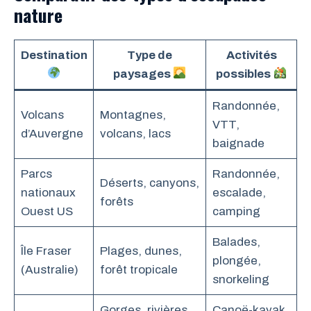
nature
Destination
Type de
Activités
paysages
possibles
Randonnée,
Volcans
Montagnes,
VTT,
d’Auvergne
volcans, lacs
baignade
Parcs
Randonnée,
Déserts, canyons,
nationaux
escalade,
forêts
Ouest US
camping
Balades,
Île Fraser
Plages, dunes,
plongée,
(Australie)
forêt tropicale
snorkeling
Gorges, rivières,
Canoë-kayak,