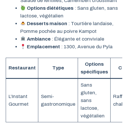
Salade de lentilles, Camembert croustillant
Options diététiques
: Sans gluten, sans
lactose, végétalien
Desserts maison
: Tourtière landaise,
Pomme pochée au poivre Kampot
Ambiance
: Élégante et conviviale
Emplacement
: 1300, Avenue du Pyla
Options
Restaurant
Type
Cad
spécifiques
Sans
gluten,
L’Instant
Semi-
Raffin
sans
Gourmet
gastronomique
chale
lactose,
végétalien