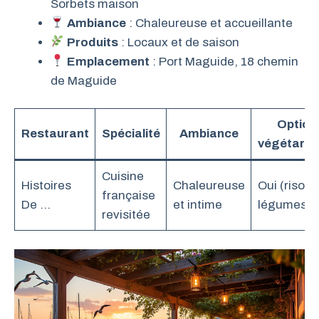
Sorbets maison
Ambiance
: Chaleureuse et accueillante
Produits
: Locaux et de saison
Emplacement
: Port Maguide, 18 chemin
de Maguide
Option
Restaurant
Spécialité
Ambiance
végétarie
Cuisine
Histoires
Chaleureuse
Oui (risott
française
De …
et intime
légumes)
revisitée