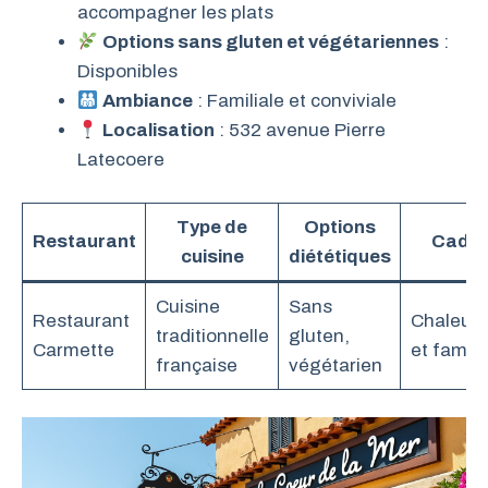
accompagner les plats
Options sans gluten et végétariennes
:
Disponibles
Ambiance
: Familiale et conviviale
Localisation
: 532 avenue Pierre
Latecoere
Type de
Options
Restaurant
Cadre
cuisine
diététiques
Cuisine
Sans
Restaurant
Chaleur
traditionnelle
gluten,
Carmette
et familia
française
végétarien