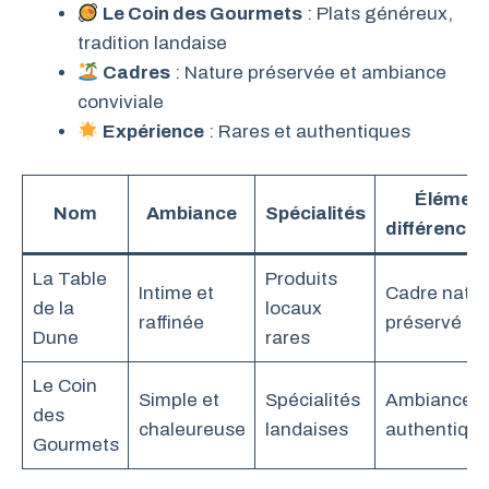
Le Coin des Gourmets
: Plats généreux,
tradition landaise
Cadres
: Nature préservée et ambiance
conviviale
Expérience
: Rares et authentiques
Élémen
Nom
Ambiance
Spécialités
différencia
La Table
Produits
Intime et
Cadre natur
de la
locaux
raffinée
préservé
Dune
rares
Le Coin
Simple et
Spécialités
Ambiance
des
chaleureuse
landaises
authentiqu
Gourmets