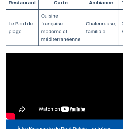
Restaurant
Carte
Ambiance
Te
Cuisine
Le Bord de
française
Chaleureuse,
Oui
plage
moderne et
familiale
sur
méditerranéenne
À la découverte du Petit Palais : un trésor