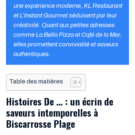
une expérience moderne, KL Restaurant
et L’Instant Gourmet séduisent par leur
créativité. Quant aux petites adresses
comme La Bella Pizza et Café de la Mer,
elles promettent convivialité et saveurs
authentiques.
Table des matières
Histoires De … : un écrin de
saveurs intemporelles à
Biscarrosse Plage