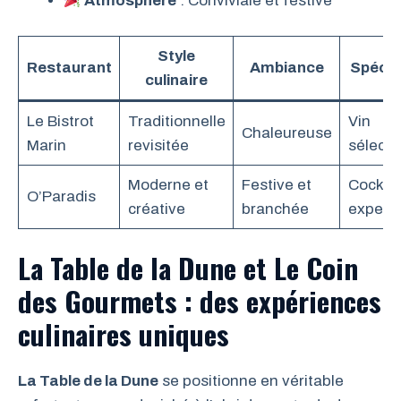
Atmosphère
: Conviviale et festive
Style
Restaurant
Ambiance
Spécifi
culinaire
Le Bistrot
Traditionnelle
Vin
Chaleureuse
Marin
revisitée
sélecti
Moderne et
Festive et
Cocktai
O’Paradis
créative
branchée
expert
La Table de la Dune et Le Coin
des Gourmets : des expériences
culinaires uniques
La Table de la Dune
se positionne en véritable