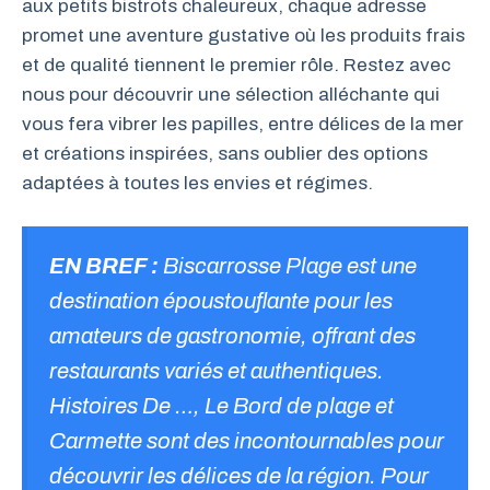
aux petits bistrots chaleureux, chaque adresse
promet une aventure gustative où les produits frais
et de qualité tiennent le premier rôle. Restez avec
nous pour découvrir une sélection alléchante qui
vous fera vibrer les papilles, entre délices de la mer
et créations inspirées, sans oublier des options
adaptées à toutes les envies et régimes.
EN BREF :
Biscarrosse Plage est une
destination époustouflante pour les
amateurs de gastronomie, offrant des
restaurants variés et authentiques.
Histoires De …, Le Bord de plage et
Carmette sont des incontournables pour
découvrir les délices de la région. Pour