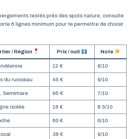
bergements testés près des spots nature, consulte
orte 6 lignes minimum pour te permettre de choisir
tier / Région
Prix / nuit
Note
endéenne
12 €
8/10
ès du ruisseau
45 €
9/10
, Semimare
95 €
7/10
ne isolée
18 €
8.5/10
roche
60 €
6/10
local
38 €
9/10