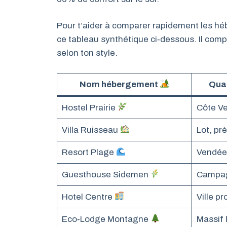
Pour t’aider à comparer rapidement les hé
ce tableau synthétique ci‑dessous. Il comp
selon ton style.
Nom hébergement
Quar
Hostel Prairie
Côte V
Villa Ruisseau
Lot, pr
Resort Plage
Vendée
Guesthouse Sidemen
Campag
Hotel Centre
Ville p
Eco‑Lodge Montagne
Massif 