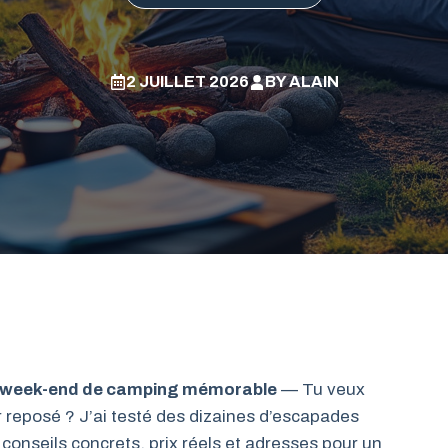
2 JUILLET 2026
BY
ALAIN
n week-end de camping mémorable
— Tu veux
r reposé ? J’ai testé des dizaines d’escapades
 conseils concrets, prix réels et adresses pour un