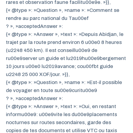
rares et observation faune facilitu00e9e. »}},
{« @type »: »Question », »name »: »Comment se
rendre au parc national du Tau00ef
? », »acceptedAnswer »:
{« @type »: »Answer », »text »: »Depuis Abidjan, le
trajet par la route prend environ 6 u00e0 8 heures
(u2248 450 km). Il est conseillu00e9 de
ru00e9server un guide et lu2019hu00e9bergement
10 jours u00e0 lu2019avance; cou00fbt guide
u2248 25 000 XOF/jour. »}},
{« @type »: »Question », »name »: »Est-il possible
de voyager en toute su00e9curitu00e9
? », »acceptedAnswer »:
{« @type »: »Answer », »text »: »Oui, en restant
informu00e9: u00e9vite les du00e9placements
nocturnes sur routes secondaires, garde des
copies de tes documents et utilise VTC ou taxis