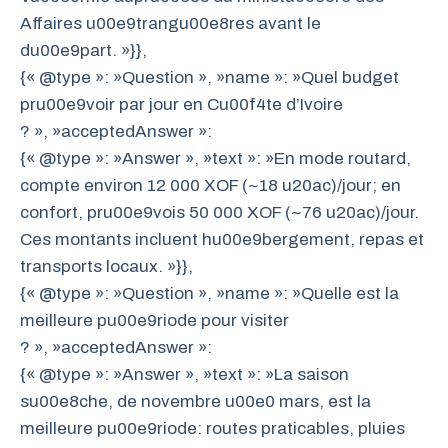
Affaires u00e9trangu00e8res avant le
du00e9part. »}},
{« @type »: »Question », »name »: »Quel budget
pru00e9voir par jour en Cu00f4te d’Ivoire
? », »acceptedAnswer »:
{« @type »: »Answer », »text »: »En mode routard,
compte environ 12 000 XOF (~18 u20ac)/jour; en
confort, pru00e9vois 50 000 XOF (~76 u20ac)/jour.
Ces montants incluent hu00e9bergement, repas et
transports locaux. »}},
{« @type »: »Question », »name »: »Quelle est la
meilleure pu00e9riode pour visiter
? », »acceptedAnswer »:
{« @type »: »Answer », »text »: »La saison
su00e8che, de novembre u00e0 mars, est la
meilleure pu00e9riode: routes praticables, pluies