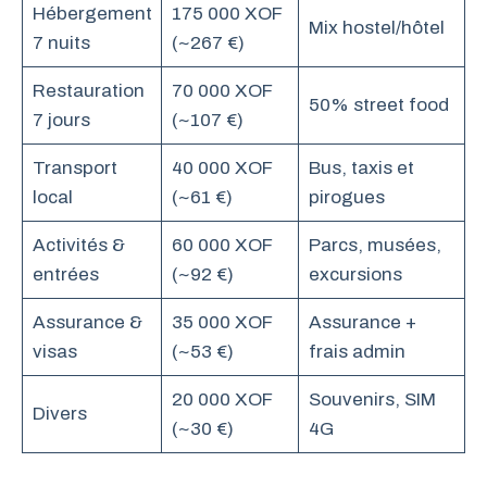
Hébergement
175 000 XOF
Mix hostel/hôtel
7 nuits
(~267 €)
Restauration
70 000 XOF
50% street food
7 jours
(~107 €)
Transport
40 000 XOF
Bus, taxis et
local
(~61 €)
pirogues
Activités &
60 000 XOF
Parcs, musées,
entrées
(~92 €)
excursions
Assurance &
35 000 XOF
Assurance +
visas
(~53 €)
frais admin
20 000 XOF
Souvenirs, SIM
Divers
(~30 €)
4G