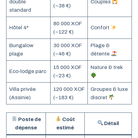
double
Couples
(~38 €)
standard
80 000 XOF
Hôtel 4*
Confort
(~122 €)
Bungalow
30 000 XOF
Plage &
plage
(~46 €)
détente
15 000 XOF
Nature & trek
Eco-lodge parc
(~23 €)
Villa privée
120 000 XOF
Groupes & luxe
(Assinie)
(~183 €)
discret
Poste de
Coût
Détail
dépense
estimé