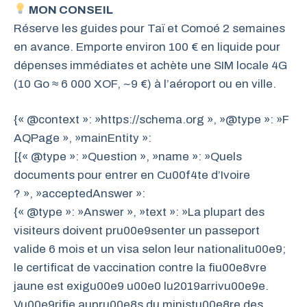
MON CONSEIL
Réserve les guides pour Taï et Comoé 2 semaines
en avance. Emporte environ 100 € en liquide pour
dépenses immédiates et achète une SIM locale 4G
(10 Go ≈ 6 000 XOF, ~9 €) à l’aéroport ou en ville.
{« @context »: »https://schema.org », »@type »: »F
AQPage », »mainEntity »:
[{« @type »: »Question », »name »: »Quels
documents pour entrer en Cu00f4te d’Ivoire
? », »acceptedAnswer »:
{« @type »: »Answer », »text »: »La plupart des
visiteurs doivent pru00e9senter un passeport
valide 6 mois et un visa selon leur nationalitu00e9;
le certificat de vaccination contre la fiu00e8vre
jaune est exigu00e9 u00e0 lu2019arrivu00e9e.
Vu00e9rifie aupru00e8s du ministu00e8re des