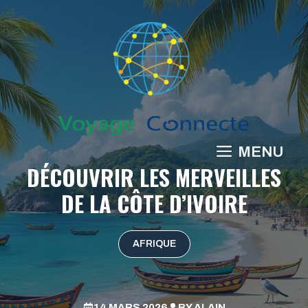
Aller
au
contenu
MENU
DÉCOUVRIR LES MERVEILLES
DE LA CÔTE D’IVOIRE
AFRIQUE
14 MARS 2026
BY
ALAIN