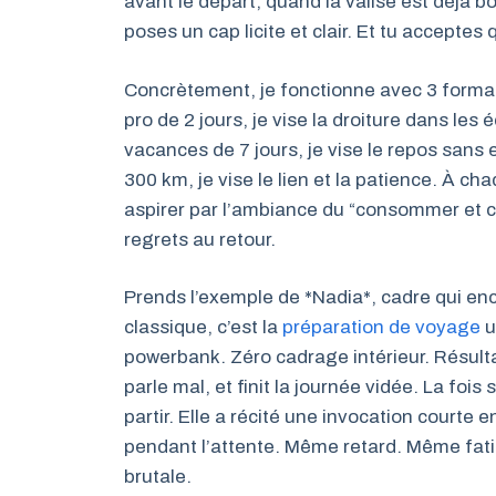
avant le départ, quand la valise est déjà b
poses un cap licite et clair. Et tu acceptes
Concrètement, je fonctionne avec 3 forma
pro de 2 jours, je vise la droiture dans le
vacances de 7 jours, je vise le repos sans e
300 km, je vise le lien et la patience. À cha
aspirer par l’ambiance du “consommer et cou
regrets au retour.
Prends l’exemple de *Nadia*, cadre qui en
classique, c’est la
préparation de voyage
u
powerbank. Zéro cadrage intérieur. Résulta
parle mal, et finit la journée vidée. La foi
partir. Elle a récité une invocation courte 
pendant l’attente. Même retard. Même fatig
brutale.