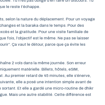
ouclée. Tu n’es pas obligé d’en faire un discours. Tu
 que le reste t’échappe.
ts, selon la nature du déplacement. Pour un voyage
s échanges et la baraka dans le temps. Pour des
xcès et la gratitude. Pour une visite familiale de
que fois, l’objectif est le même. Ne pas se laisser
rir”. Ça vaut le détour, parce que ça évite les
chaîne 2 vols dans la même journée. Son erreur
niquement matérielle. Billets, hôtels, eSIM,
t. Au premier retard de 45 minutes, elle s’énerve,
s suivante, elle a posé une intention simple avant de
en sortant. Et elle a gardé une micro-routine de dhikr
ue. Mais une autre stabilité. Cette différence est