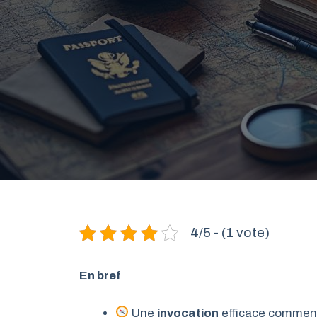
4/5 - (1 vote)
En bref
Une
invocation
efficace commen