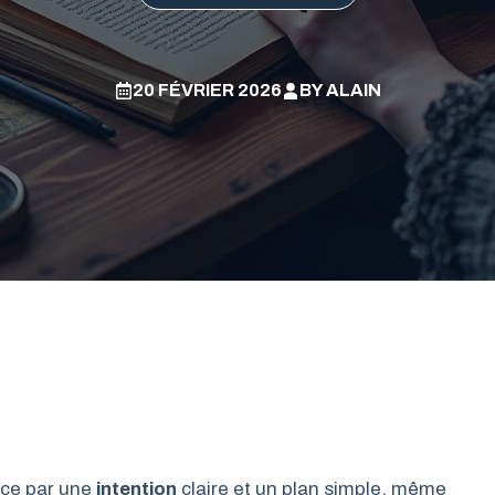
20 FÉVRIER 2026
BY
ALAIN
ce par une
intention
claire et un plan simple, même