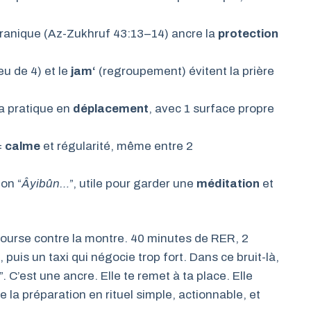
ranique (Az-Zukhruf 43:13–14) ancre la
protection
ieu de 4) et le
jam‘
(regroupement) évitent la prière
a pratique en
déplacement
, avec 1 surface propre
=
calme
et régularité, même entre 2
ion “
Âyibûn…
”, utile pour garder une
méditation
et
course contre la montre. 40 minutes de RER, 2
uis un taxi qui négocie trop fort. Dans ce bruit-là,
. C’est une ancre. Elle te remet à ta place. Elle
e la préparation en rituel simple, actionnable, et