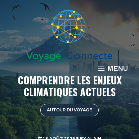
Aller
au
contenu
MENU
COMPRENDRE LES ENJEUX
CLIMATIQUES ACTUELS
AUTOUR DU VOYAGE
18 AOÛT 2025
BY
ALAIN