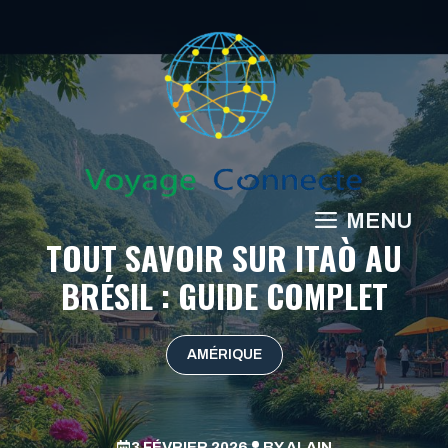
Aller
au
contenu
MENU
TOUT SAVOIR SUR ITAÒ AU
BRÉSIL : GUIDE COMPLET
AMÉRIQUE
3 FÉVRIER 2026
BY
ALAIN