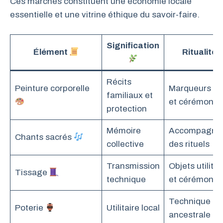
Ces marchés constituent une économie locale
essentielle et une vitrine éthique du savoir-faire.
Signification
Élément
Ritualité
Récits
Peinture corporelle
Marqueurs d’
familiaux et
et cérémonie
protection
Mémoire
Accompagne
Chants sacrés
collective
des rituels
Transmission
Objets utilitai
Tissage
technique
et cérémoniel
Technique
Poterie
Utilitaire local
ancestrale