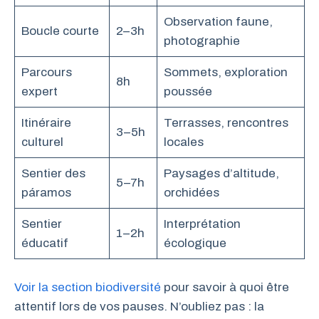
Observation faune,
Boucle courte
2–3h
photographie
Parcours
Sommets, exploration
8h
expert
poussée
Itinéraire
Terrasses, rencontres
3–5h
culturel
locales
Sentier des
Paysages d’altitude,
5–7h
páramos
orchidées
Sentier
Interprétation
1–2h
éducatif
écologique
Voir la section biodiversité
pour savoir à quoi être
attentif lors de vos pauses. N’oubliez pas : la