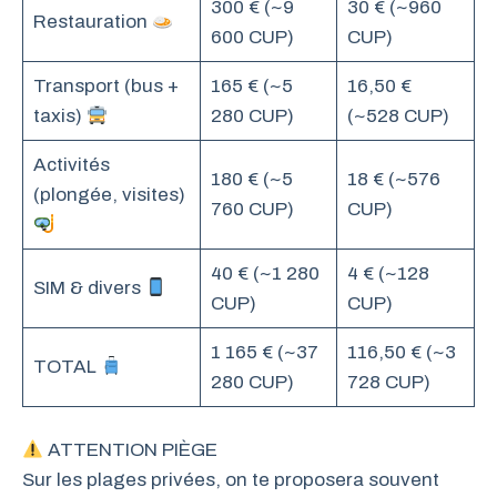
300 € (~9
30 € (~960
Restauration
600 CUP)
CUP)
Transport (bus +
165 € (~5
16,50 €
taxis)
280 CUP)
(~528 CUP)
Activités
180 € (~5
18 € (~576
(plongée, visites)
760 CUP)
CUP)
40 € (~1 280
4 € (~128
SIM & divers
CUP)
CUP)
1 165 € (~37
116,50 € (~3
TOTAL
280 CUP)
728 CUP)
ATTENTION PIÈGE
Sur les plages privées, on te proposera souvent