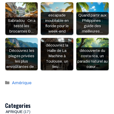
escapade
Quand partir aux
Sabradou : On a
inoubliable en
Philippines :
testé les
floride pour le
guide des
brocantes &…
week-end
meilleures…
découvrez la
Découvrez les
Halle de La
découverte du
plages privées
Machine à
costa rica, un
les plus
Toulouse, un
paradis naturel au
envoûtantes de…
lieu…
cœur…
Catégories
Amérique
Categories
AFRIQUE
(17)