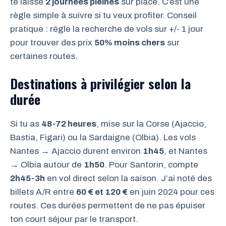
te laisse
2 journées pleines
sur place. C’est une
règle simple à suivre si tu veux profiter. Conseil
pratique : régle la recherche de vols sur +/- 1 jour
pour trouver des prix
50% moins chers
sur
certaines routes.
Destinations à privilégier selon la
durée
Si tu as
48-72 heures
, mise sur la Corse (Ajaccio,
Bastia, Figari) ou la Sardaigne (Olbia). Les vols
Nantes → Ajaccio durent environ
1h45
, et Nantes
→ Olbia autour de
1h50
. Pour Santorin, compte
2h45-3h
en vol direct selon la saison. J’ai noté des
billets A/R entre
60 € et 120 €
en juin 2024 pour ces
routes. Ces durées permettent de ne pas épuiser
ton court séjour par le transport.