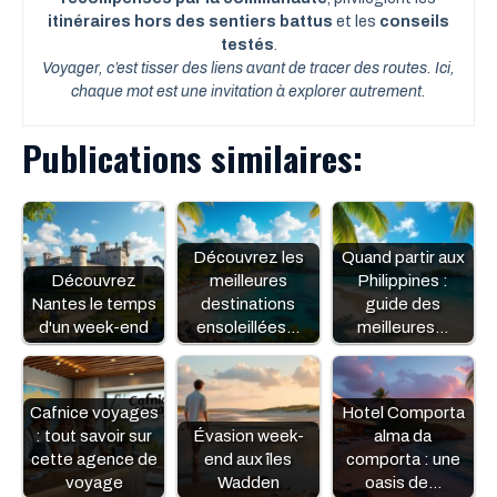
itinéraires hors des sentiers battus
et les
conseils
testés
.
Voyager, c’est tisser des liens avant de tracer des routes. Ici,
chaque mot est une invitation à explorer autrement.
Publications similaires:
Découvrez les
Quand partir aux
Découvrez
meilleures
Philippines :
Nantes le temps
destinations
guide des
d'un week-end
ensoleillées…
meilleures…
Cafnice voyages
Hotel Comporta
: tout savoir sur
Évasion week-
alma da
cette agence de
end aux îles
comporta : une
voyage
Wadden
oasis de…