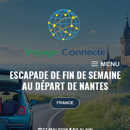
Aller
au
contenu
MENU
ESCAPADE DE FIN DE SEMAINE
AU DÉPART DE NANTES
FRANCE
27 MAI 2026
BY
ALAIN