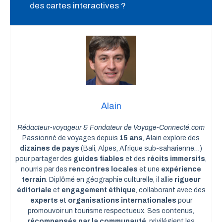
des cartes interactives ?
Alain
Rédacteur-voyageur & Fondateur de Voyage-Connecté.com
Passionné de voyages depuis
15 ans
, Alain explore des
dizaines de pays
(Bali, Alpes, Afrique sub-saharienne…)
pour partager des
guides fiables
et des
récits immersifs
,
nourris par des
rencontres locales
et une
expérience
terrain
. Diplômé en géographie culturelle, il allie
rigueur
éditoriale
et
engagement éthique
, collaborant avec des
experts
et
organisations internationales
pour
promouvoir un tourisme respectueux. Ses contenus,
récompensés par la communauté
, privilégient les