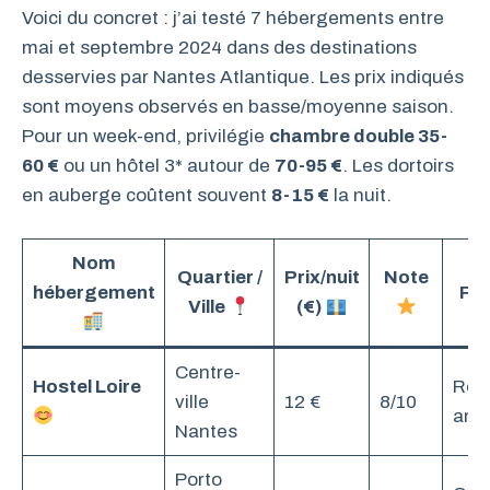
Voici du concret : j’ai testé 7 hébergements entre
mai et septembre 2024 dans des destinations
desservies par Nantes Atlantique. Les prix indiqués
sont moyens observés en basse/moyenne saison.
Pour un week-end, privilégie
chambre double 35-
60 €
ou un hôtel 3* autour de
70-95 €
. Les dortoirs
en auberge coûtent souvent
8-15 €
la nuit.
Nom
Quartier /
Prix/nuit
Note
hébergement
Pou
Ville
(€)
Centre-
Hostel Loire
Rou
ville
12 €
8/10
amb
Nantes
Porto