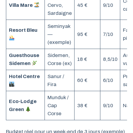
Cou
Villa Mare
Cervo,
45 €
9/10
cal
Sardaigne
Seminyak
Resort Bleu
Fami
—
95 €
7/10
pisc
(exemple)
Guesthouse
Sidemen,
Auth
18 €
8,5/10
Sidemen
Corse (ex)
vue
Hotel Centre
Sanur /
Prat
60 €
6/10
Fira
san
Munduk /
Eco-Lodge
Cap
38 €
9/10
Natu
Green
Corse
Budget réel pour un week-end de 3 jours (exemple)