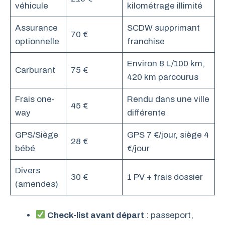
véhicule
kilométrage illimité
Assurance
SCDW supprimant
70 €
optionnelle
franchise
Environ 8 L/100 km,
Carburant
75 €
420 km parcourus
Frais one-
Rendu dans une ville
45 €
way
différente
GPS/Siège
GPS 7 €/jour, siège 4
28 €
bébé
€/jour
Divers
30 €
1 PV + frais dossier
(amendes)
Check-list avant départ
: passeport,