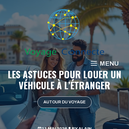
Aller
au
contenu
MENU
LES ASTUCES POUR LOUER UN
VÉHICULE À L’ÉTRANGER
AUTOUR DU VOYAGE
11 MAI 2026
BY
ALAIN