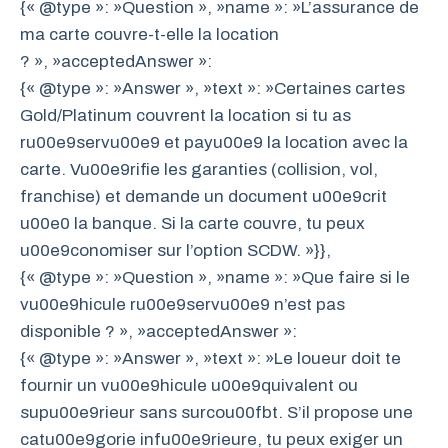
{« @type »: »Question », »name »: »L’assurance de
ma carte couvre-t-elle la location
? », »acceptedAnswer »:
{« @type »: »Answer », »text »: »Certaines cartes
Gold/Platinum couvrent la location si tu as
ru00e9servu00e9 et payu00e9 la location avec la
carte. Vu00e9rifie les garanties (collision, vol,
franchise) et demande un document u00e9crit
u00e0 la banque. Si la carte couvre, tu peux
u00e9conomiser sur l’option SCDW. »}},
{« @type »: »Question », »name »: »Que faire si le
vu00e9hicule ru00e9servu00e9 n’est pas
disponible ? », »acceptedAnswer »:
{« @type »: »Answer », »text »: »Le loueur doit te
fournir un vu00e9hicule u00e9quivalent ou
supu00e9rieur sans surcou00fbt. S’il propose une
catu00e9gorie infu00e9rieure, tu peux exiger un