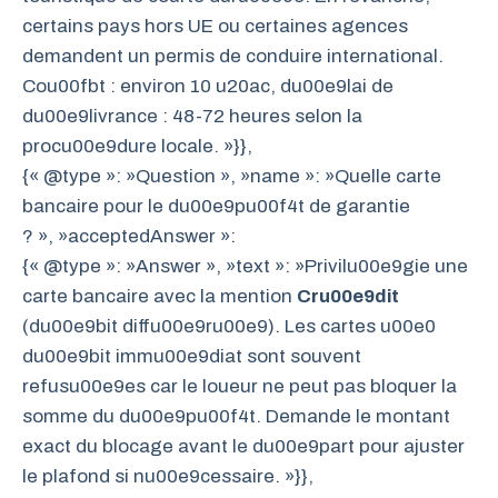
certains pays hors UE ou certaines agences
demandent un permis de conduire international.
Cou00fbt : environ 10 u20ac, du00e9lai de
du00e9livrance : 48-72 heures selon la
procu00e9dure locale. »}},
{« @type »: »Question », »name »: »Quelle carte
bancaire pour le du00e9pu00f4t de garantie
? », »acceptedAnswer »:
{« @type »: »Answer », »text »: »Privilu00e9gie une
carte bancaire avec la mention
Cru00e9dit
(du00e9bit diffu00e9ru00e9). Les cartes u00e0
du00e9bit immu00e9diat sont souvent
refusu00e9es car le loueur ne peut pas bloquer la
somme du du00e9pu00f4t. Demande le montant
exact du blocage avant le du00e9part pour ajuster
le plafond si nu00e9cessaire. »}},