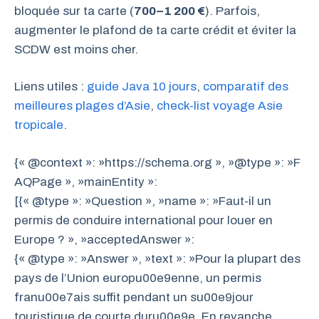
bloquée sur ta carte (
700–1 200 €
). Parfois,
augmenter le plafond de ta carte crédit et éviter la
SCDW est moins cher.
Liens utiles :
guide Java 10 jours
,
comparatif des
meilleures plages d’Asie
,
check-list voyage Asie
tropicale
.
{« @context »: »https://schema.org », »@type »: »F
AQPage », »mainEntity »:
[{« @type »: »Question », »name »: »Faut-il un
permis de conduire international pour louer en
Europe ? », »acceptedAnswer »:
{« @type »: »Answer », »text »: »Pour la plupart des
pays de l’Union europu00e9enne, un permis
franu00e7ais suffit pendant un su00e9jour
touristique de courte duru00e9e. En revanche,