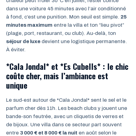
chaleur peut frôler 30°C en juillet, rester coincé
dans une voiture 45 minutes avec l’air conditionné
à fond, c’est une punition. Mon seuil est simple.
25
minutes maximum
entre la villa et ton “lieu pivot”
(plage, port, restaurant, ou club). Au-delà, ton
séjour de luxe
devient une logistique permanente.
À éviter.
*Cala Jondal* et *Es Cubells* : le chic
coûte cher, mais l’ambiance est
unique
Le sud-est autour de *Cala Jondal* sent le sel et le
parfum cher dès 11h. Les beach clubs y jouent une
bande-son feutrée, avec un cliquetis de verres et
de bijoux. Une villa dans ce secteur part souvent
entre
3 000 € et 8 000 € la nuit
en août selon le