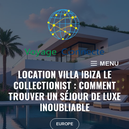
Aller
au
contenu
MENU
LOCATION VILLA IBIZA LE
COLLECTIONIST : COMMENT
TROUVER UN SÉJOUR DE LUXE
INOUBLIABLE
EUROPE