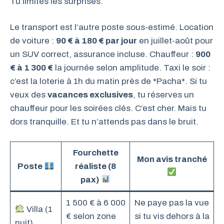
Tu limites les surprises.
Le transport est l’autre poste sous-estimé. Location
de voiture :
90 € à 180 € par jour
en juillet-août pour
un SUV correct, assurance incluse. Chauffeur :
900
€ à 1 300 €
la journée selon amplitude. Taxi le soir :
c’est la loterie à 1h du matin près de *Pacha*. Si tu
veux des
vacances exclusives
, tu réserves un
chauffeur pour les soirées clés. C’est cher. Mais tu
dors tranquille. Et tu n’attends pas dans le bruit.
Fourchette
Mon avis tranché
Poste
réaliste (8
pax)
1 500 € à 6 000
Ne paye pas la vue
Villa (1
€ selon zone
si tu vis dehors à la
nuit)