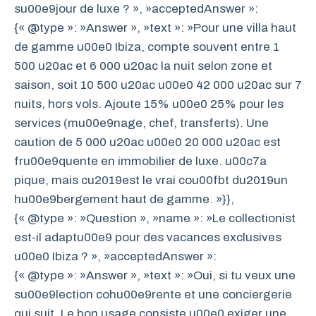
su00e9jour de luxe ? », »acceptedAnswer »:
{« @type »: »Answer », »text »: »Pour une villa haut
de gamme u00e0 Ibiza, compte souvent entre 1
500 u20ac et 6 000 u20ac la nuit selon zone et
saison, soit 10 500 u20ac u00e0 42 000 u20ac sur 7
nuits, hors vols. Ajoute 15% u00e0 25% pour les
services (mu00e9nage, chef, transferts). Une
caution de 5 000 u20ac u00e0 20 000 u20ac est
fru00e9quente en immobilier de luxe. u00c7a
pique, mais cu2019est le vrai cou00fbt du2019un
hu00e9bergement haut de gamme. »}},
{« @type »: »Question », »name »: »Le collectionist
est-il adaptu00e9 pour des vacances exclusives
u00e0 Ibiza ? », »acceptedAnswer »:
{« @type »: »Answer », »text »: »Oui, si tu veux une
su00e9lection cohu00e9rente et une conciergerie
qui suit. Le bon usage consiste u00e0 exiger une