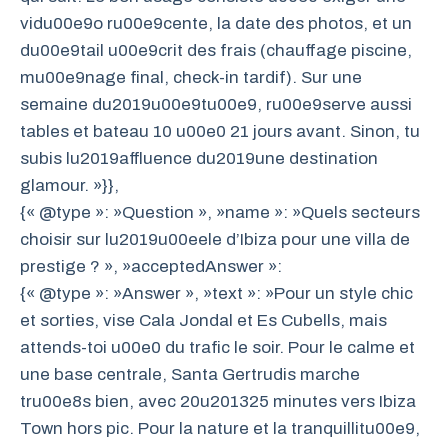
vidu00e9o ru00e9cente, la date des photos, et un
du00e9tail u00e9crit des frais (chauffage piscine,
mu00e9nage final, check-in tardif). Sur une
semaine du2019u00e9tu00e9, ru00e9serve aussi
tables et bateau 10 u00e0 21 jours avant. Sinon, tu
subis lu2019affluence du2019une destination
glamour. »}},
{« @type »: »Question », »name »: »Quels secteurs
choisir sur lu2019u00eele d’Ibiza pour une villa de
prestige ? », »acceptedAnswer »:
{« @type »: »Answer », »text »: »Pour un style chic
et sorties, vise Cala Jondal et Es Cubells, mais
attends-toi u00e0 du trafic le soir. Pour le calme et
une base centrale, Santa Gertrudis marche
tru00e8s bien, avec 20u201325 minutes vers Ibiza
Town hors pic. Pour la nature et la tranquillitu00e9,