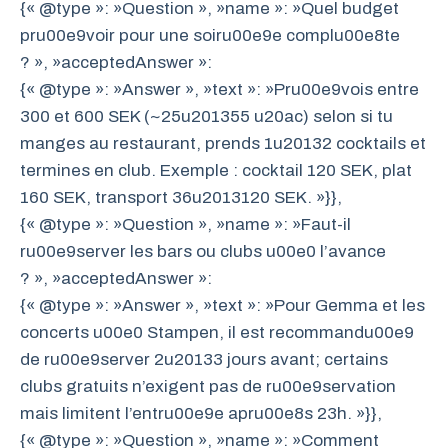
{« @type »: »Question », »name »: »Quel budget
pru00e9voir pour une soiru00e9e complu00e8te
? », »acceptedAnswer »:
{« @type »: »Answer », »text »: »Pru00e9vois entre
300 et 600 SEK (~25u201355 u20ac) selon si tu
manges au restaurant, prends 1u20132 cocktails et
termines en club. Exemple : cocktail 120 SEK, plat
160 SEK, transport 36u2013120 SEK. »}},
{« @type »: »Question », »name »: »Faut-il
ru00e9server les bars ou clubs u00e0 l’avance
? », »acceptedAnswer »:
{« @type »: »Answer », »text »: »Pour Gemma et les
concerts u00e0 Stampen, il est recommandu00e9
de ru00e9server 2u20133 jours avant; certains
clubs gratuits n’exigent pas de ru00e9servation
mais limitent l’entru00e9e apru00e8s 23h. »}},
{« @type »: »Question », »name »: »Comment