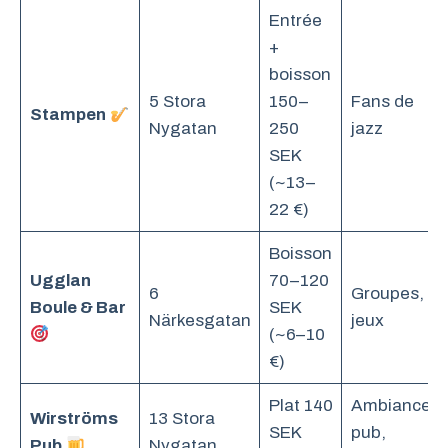
Entrée
+
boisson
5 Stora
150–
Fans de
Stampen
Nygatan
250
jazz
SEK
(~13–
22 €)
Boisson
Ugglan
70–120
6
Groupes,
Boule & Bar
SEK
Närkesgatan
jeux
(~6–10
€)
Plat 140
Ambiance
Wirströms
13 Stora
SEK
pub,
Pub
Nygatan