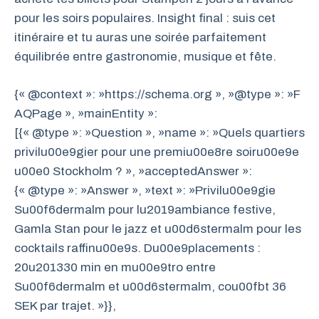
pour les soirs populaires. Insight final : suis cet
itinéraire et tu auras une soirée parfaitement
équilibrée entre gastronomie, musique et fête.
{« @context »: »https://schema.org », »@type »: »F
AQPage », »mainEntity »:
[{« @type »: »Question », »name »: »Quels quartiers
privilu00e9gier pour une premiu00e8re soiru00e9e
u00e0 Stockholm ? », »acceptedAnswer »:
{« @type »: »Answer », »text »: »Privilu00e9gie
Su00f6dermalm pour lu2019ambiance festive,
Gamla Stan pour le jazz et u00d6stermalm pour les
cocktails raffinu00e9s. Du00e9placements :
20u201330 min en mu00e9tro entre
Su00f6dermalm et u00d6stermalm, cou00fbt 36
SEK par trajet. »}},