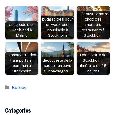
Découvrez notre
budget idéal pour
choix des
escapade d'un
un week-end
meilleurs
week-end à
inoubliable à
restaurants à
Malmö
Stockholm
Stockholm
Découverte des
Découverte de
transports en
découverte de la
Stockholm :
commun à
suède : un pays
itinéraire de 48
Stockholm
aux paysages…
heures
Catégories
Europe
Categories