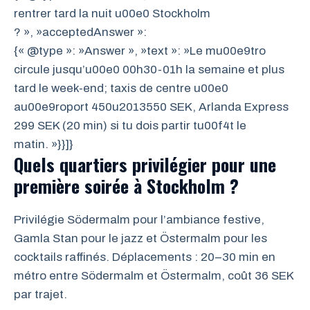
rentrer tard la nuit u00e0 Stockholm
? », »acceptedAnswer »:
{« @type »: »Answer », »text »: »Le mu00e9tro
circule jusqu’u00e0 00h30-01h la semaine et plus
tard le week-end; taxis de centre u00e0
au00e9roport 450u2013550 SEK, Arlanda Express
299 SEK (20 min) si tu dois partir tu00f4t le
matin. »}}]}
Quels quartiers privilégier pour une
première soirée à Stockholm ?
Privilégie Södermalm pour l’ambiance festive,
Gamla Stan pour le jazz et Östermalm pour les
cocktails raffinés. Déplacements : 20–30 min en
métro entre Södermalm et Östermalm, coût 36 SEK
par trajet.