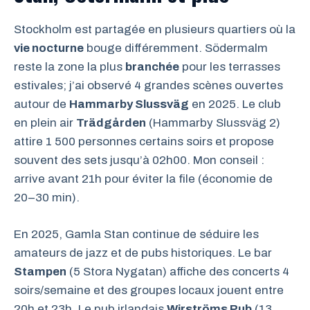
Stockholm est partagée en plusieurs quartiers où la
vie nocturne
bouge différemment. Södermalm
reste la zone la plus
branchée
pour les terrasses
estivales; j’ai observé 4 grandes scènes ouvertes
autour de
Hammarby Slussväg
en 2025. Le club
en plein air
Trädgården
(Hammarby Slussväg 2)
attire 1 500 personnes certains soirs et propose
souvent des sets jusqu’à 02h00. Mon conseil :
arrive avant 21h pour éviter la file (économie de
20–30 min).
En 2025, Gamla Stan continue de séduire les
amateurs de jazz et de pubs historiques. Le bar
Stampen
(5 Stora Nygatan) affiche des concerts 4
soirs/semaine et des groupes locaux jouent entre
20h et 23h. Le pub irlandais
Wirströms Pub
(13