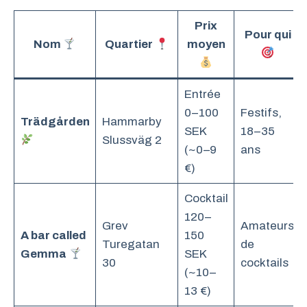
Prix
Pour qui
Nom
Quartier
moyen
Entrée
0–100
Festifs,
Trädgården
Hammarby
SEK
18–35
Slussväg 2
(~0–9
ans
€)
Cocktail
120–
Grev
Amateurs
A bar called
150
Turegatan
de
Gemma
SEK
30
cocktails
(~10–
13 €)