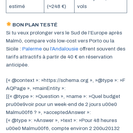
estimé
(≈248 €)
vols
BON PLAN TESTÉ
Si tu veux prolonger vers le Sud de l’Europe après
Malmö, compare vols low-cost vers Porto ou la
Sicile :
Palerme
ou
l’Andalousie
offrent souvent des
tarifs attractifs à partir de 40 € en réservation
anticipée.
{« @context »: »https://schema.org », »@type »: »F
AQPage », »mainEntity »:
[{« @type »: »Question », »name »: »Quel budget
pru00e9voir pour un week-end de 2 jours u00e0
Malmu00f6 ? », »acceptedAnswer »:
{« @type »: »Answer », »text »: »Pour 48 heures
u00e0 Malmu00f6, compte environ 2 200u20132