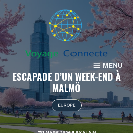
Aller
au
contenu
MENU
ESCAPADE D’UN WEEK-END À
MALMÖ
EUROPE
1 MARS 2026
BY
ALAIN