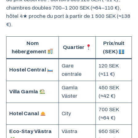
chambres doubles 700–1 200 SEK (≈64–110 €),
hôtel 4★ proche du port à partir de 1 500 SEK (≈138
€).
Nom
Prix/nuit
Quartier
hébergement
(SEK)
Gare
120 SEK
Hostel Central
centrale
(≈11 €)
Gamla
450 SEK
Villa Gamla
Väster
(≈42 €)
700 SEK
Hotel Canal
City
(≈64 €)
Eco-Stay Västra
Västra
950 SEK