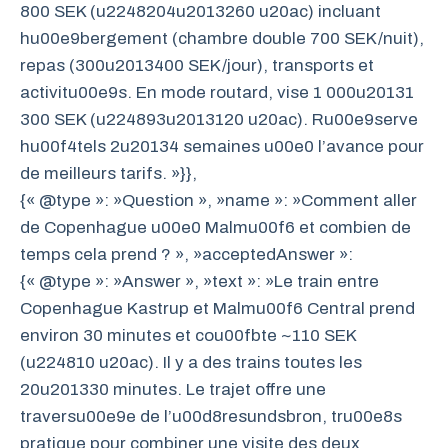
800 SEK (u2248204u2013260 u20ac) incluant
hu00e9bergement (chambre double 700 SEK/nuit),
repas (300u2013400 SEK/jour), transports et
activitu00e9s. En mode routard, vise 1 000u20131
300 SEK (u224893u2013120 u20ac). Ru00e9serve
hu00f4tels 2u20134 semaines u00e0 l’avance pour
de meilleurs tarifs. »}},
{« @type »: »Question », »name »: »Comment aller
de Copenhague u00e0 Malmu00f6 et combien de
temps cela prend ? », »acceptedAnswer »:
{« @type »: »Answer », »text »: »Le train entre
Copenhague Kastrup et Malmu00f6 Central prend
environ 30 minutes et cou00fbte ~110 SEK
(u224810 u20ac). Il y a des trains toutes les
20u201330 minutes. Le trajet offre une
traversu00e9e de l’u00d8resundsbron, tru00e8s
pratique pour combiner une visite des deux