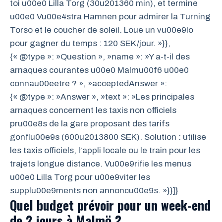
toi u00e0 Lilla Torg (30u201360 min), et termine
u00e0 Vu00e4stra Hamnen pour admirer la Turning
Torso et le coucher de soleil. Loue un vu00e9lo
pour gagner du temps : 120 SEK/jour. »}},
{« @type »: »Question », »name »: »Y a-t-il des
arnaques courantes u00e0 Malmu00f6 u00e0
connau00eetre ? », »acceptedAnswer »:
{« @type »: »Answer », »text »: »Les principales
arnaques concernent les taxis non officiels
pru00e8s de la gare proposant des tarifs
gonflu00e9s (600u2013800 SEK). Solution : utilise
les taxis officiels, l’appli locale ou le train pour les
trajets longue distance. Vu00e9rifie les menus
u00e0 Lilla Torg pour u00e9viter les
supplu00e9ments non annoncu00e9s. »}}]}
Quel budget prévoir pour un week-end
de 2 jours à Malmö ?