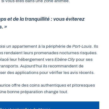
t si vous êtes dans une zone animée.
s et de la tranquillité : vous éviterez
s. »
isi un appartement à la périphérie de
Port-Louis
. Ils
ées rendaient leurs promenades nocturnes risquées.
éplacé leur hébergement vers
Ebène City
pour ses
 transports. Aujourd’hui ils recommandent de
er des applications pour vérifier les avis récents.
 Maurice offre des coins authentiques et pitoresques
. Une bonne préparation change tout.