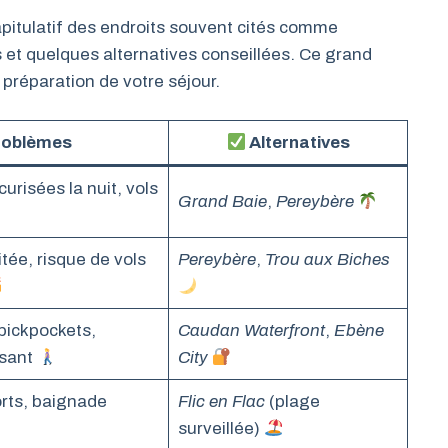
capitulatif des endroits souvent cités comme
 et quelques alternatives conseillées. Ce grand
 préparation de votre séjour.
oblèmes
Alternatives
risées la nuit, vols
Grand Baie
,
Pereybère
tée, risque de vols
Pereybère
,
Trou aux Biches
pickpockets,
Caudan Waterfront
,
Ebène
isant
City
orts, baignade
Flic en Flac
(plage
surveillée)