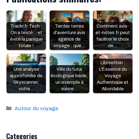
Trackr.fr Tech :
Terdav terres
Comment avis-
On a testé... et
d’aventure avis
et-notes.fr peut
évité la panique
agence de
faciliter le choix
totale !
voyage : que…
de…
Libreetloin :
Une analyse
Ville du futur
L'Essence du
approfondie de
écologique bede,
Voyage
Skyscanner,
un exemple à
Authentique et
votre…
suivre…
Abordable
Catégories
Autour du voyage
Categories