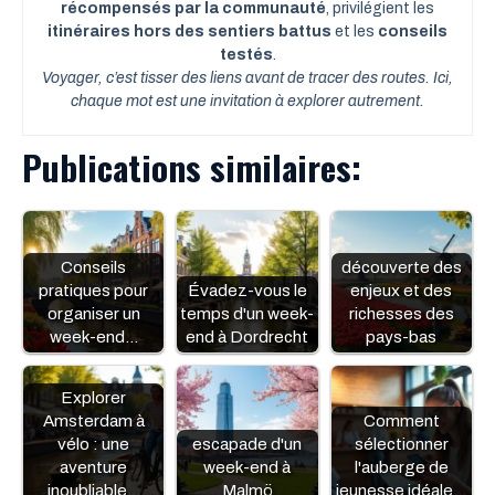
récompensés par la communauté
, privilégient les
itinéraires hors des sentiers battus
et les
conseils
testés
.
Voyager, c’est tisser des liens avant de tracer des routes. Ici,
chaque mot est une invitation à explorer autrement.
Publications similaires:
Conseils
découverte des
pratiques pour
Évadez-vous le
enjeux et des
organiser un
temps d'un week-
richesses des
week-end…
end à Dordrecht
pays-bas
Explorer
Amsterdam à
Comment
vélo : une
escapade d'un
sélectionner
aventure
week-end à
l'auberge de
inoubliable…
Malmö
jeunesse idéale…