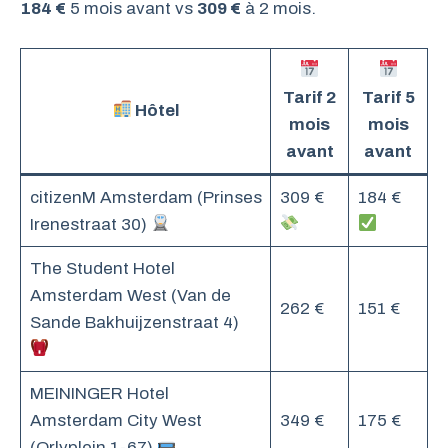
184 €
5 mois avant vs
309 €
à 2 mois.
Tarif 2
Tarif 5
Hôtel
mois
mois
avant
avant
citizenM Amsterdam (Prinses
309 €
184 €
Irenestraat 30)
The Student Hotel
Amsterdam West (Van de
262 €
151 €
Sande Bakhuijzenstraat 4)
MEININGER Hotel
Amsterdam City West
349 €
175 €
(Orlyplein 1-67)