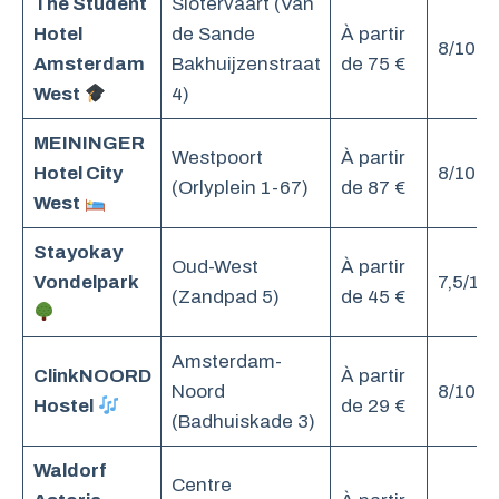
The Student
Slotervaart (Van
Hotel
de Sande
À partir
8/10
Amsterdam
Bakhuijzenstraat
de 75 €
West
4)
MEININGER
Westpoort
À partir
Hotel City
8/10
(Orlyplein 1-67)
de 87 €
West
Stayokay
Oud-West
À partir
Vondelpark
7,5/10
(Zandpad 5)
de 45 €
Amsterdam-
ClinkNOORD
À partir
Noord
8/10
Hostel
de 29 €
(Badhuiskade 3)
Waldorf
Centre