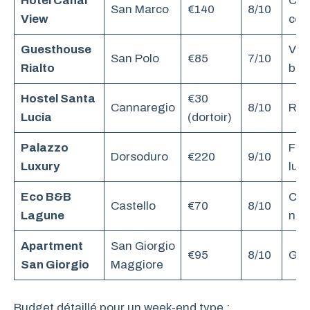
Hotel Canal
Cou
San Marco
€140
8/10
View
con
Guesthouse
Voy
San Polo
€85
7/10
Rialto
bud
Hostel Santa
€30
Cannaregio
8/10
Rou
Lucia
(dortoir)
Palazzo
Fam
Dorsoduro
€220
9/10
Luxury
lux
Eco B&B
Cou
Castello
€70
8/10
Lagune
nat
Apartment
San Giorgio
€95
8/10
Gro
San Giorgio
Maggiore
Budget détaillé pour un week-end type :