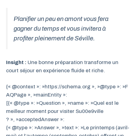
Planifier un peu en amont vous fera
gagner du temps et vous invitera à
profiter pleinement de Séville.
Insight :
Une bonne préparation transforme un
court séjour en expérience fluide et riche.
{« @context »: »https://schema.org », »@type »: »F
AQPage », »mainEntity »:
[{« @type »: »Question », »name »: »Quel est le
meilleur moment pour visiter Su00e9ville
? », »acceptedAnswer »:
{« @type »: »Answer », »text »: »Le printemps (avril-
mai) et l’automne (septembre-octobre) offrent un