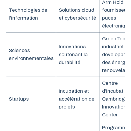
Arm Holding
Technologies de
Solutions cloud
fournisseur 
l’information
et cybersécurité
puces
électroniqu
GreenTech
Innovations
industriel
Sciences
soutenant la
développant
environnementales
durabilité
des énergie
renouvelabl
Centre
Incubation et
d’incubation
Startups
accélération de
Cambridge
projets
Innovation
Center
Programme