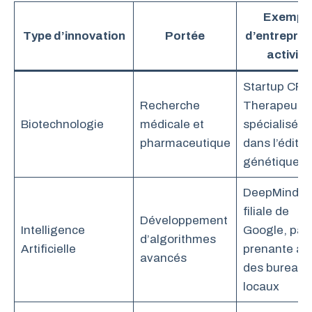
Exempl
Type d’innovation
Portée
d’entrepris
activité
Startup CRI
Recherche
Therapeutic
Biotechnologie
médicale et
spécialisée
pharmaceutique
dans l’éditio
génétique
DeepMind,
filiale de
Développement
Intelligence
Google, part
d’algorithmes
Artificielle
prenante av
avancés
des bureaux
locaux