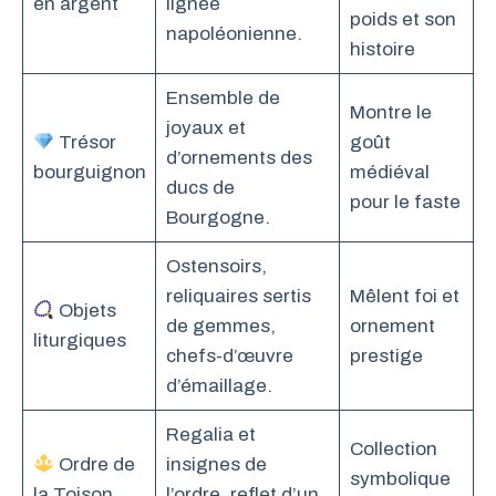
en argent
lignée
poids et son
napoléonienne.
histoire
Ensemble de
Montre le
joyaux et
Trésor
goût
d’ornements des
bourguignon
médiéval
ducs de
pour le faste
Bourgogne.
Ostensoirs,
reliquaires sertis
Mêlent foi et
Objets
de gemmes,
ornement
liturgiques
chefs-d’œuvre
prestige
d’émaillage.
Regalia et
Collection
Ordre de
insignes de
symbolique
la Toison
l’ordre, reflet d’un