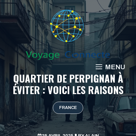
Aller
au
contenu
MENU
QUARTIER DE PERPIGNAN À
ÉVITER : VOICI LES RAISONS
FRANCE
25 AVRIL 2025
BY
ALAIN