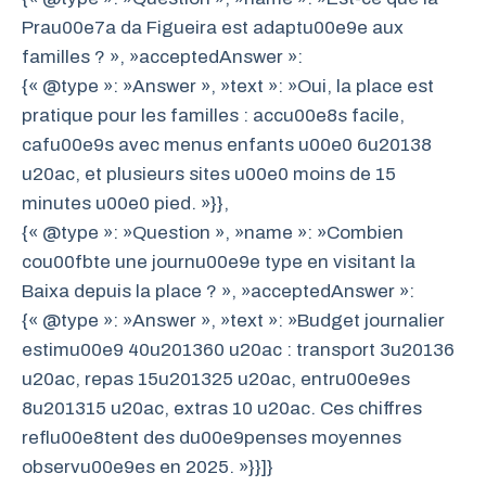
Prau00e7a da Figueira est adaptu00e9e aux
familles ? », »acceptedAnswer »:
{« @type »: »Answer », »text »: »Oui, la place est
pratique pour les familles : accu00e8s facile,
cafu00e9s avec menus enfants u00e0 6u20138
u20ac, et plusieurs sites u00e0 moins de 15
minutes u00e0 pied. »}},
{« @type »: »Question », »name »: »Combien
cou00fbte une journu00e9e type en visitant la
Baixa depuis la place ? », »acceptedAnswer »:
{« @type »: »Answer », »text »: »Budget journalier
estimu00e9 40u201360 u20ac : transport 3u20136
u20ac, repas 15u201325 u20ac, entru00e9es
8u201315 u20ac, extras 10 u20ac. Ces chiffres
reflu00e8tent des du00e9penses moyennes
observu00e9es en 2025. »}}]}