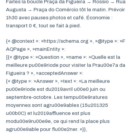
Faites la boucle Praça da Figueira → Rossio → Rua
Augusta → Praça do Comércio tôt le matin. Prévoir
1h30 avec pauses photos et café. Économie :
transport 0 €, tout se fait à pied.
{« @context »: »https://schema.org », »@type »: »F
AQPage », »mainEntity »:
[{« @type »: »Question », »name »: »Quelle est la
meilleure pu00e9riode pour visiter la Prau00e7a da
Figueira ? », »acceptedAnswer »:
{« @type »: »Answer », »text »: »La meilleure
pu00e9riode est du2019avril u00e0 juin ou
septembre-octobre. Les tempu00e9ratures
moyennes sont agru00e9ables (15u201325
u00b0C) et lu2019affluence est plus
modu00e9ru00e9e, ce qui rend la place plus
agru00e9able pour flu00e2ner. »}},