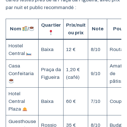
par nuit et public recommandé :
Quartier
Prix/nuit
Nom
/
Note
Pour 
ou prix
Hostel
Baixa
12 €
8/10
Routar
Central
Casa
Amateu
Praça da
1,20 €
Confeitaria
9/10
de
Figueira
(café)
pâtisse
Hotel
Central
Baixa
60 €
7/10
Couple
Plaza
Guesthouse
Rossio
35 €
8/10
Budget