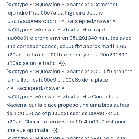
{« @type »: »Question », »name »: »Comment
rejoindre Prau00e7a da Figueira depuis
lu2019au00e9roport ? », »acceptedAnswer »:
{« @type »: »Answer », »text »: »Le trajet en
mu00e9tro prend environ 35u201340 minutes avec
une correspondance, cou00fbt approximatif 1,65
u20ac. Le taxi cou00fbte en moyenne 20u201330
u20ac selon le trafic. »}},
{« @type »: »Question », »name »: »Ou00f9 prendre
le meilleur cafu00e9 pru00e8s de la place
? », »acceptedAnswer »:
{« @type »: »Answer », »text »: »La Confeitaria
Nacional sur la place propose une uma bica autour
de 1,20 u20ac et pu00e2tisseries u00e0 ~2,50
u20ac. Choisir la terrasse cu00f4tu00e9 est pour
une vue optimale. »}},
{« @type »: »Question », »name »: »Est-ce que la