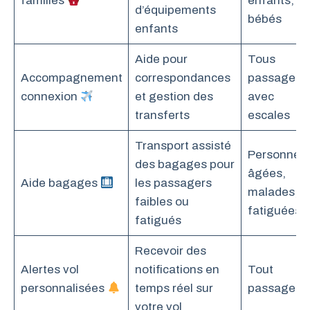
familles
enfants,
d’équipements
bébés
enfants
Aide pour
Tous
Accompagnement
correspondances
passagers
connexion
et gestion des
avec
transferts
escales
Transport assisté
Personnes
des bagages pour
âgées,
Aide bagages
les passagers
malades,
faibles ou
fatiguées
fatigués
Recevoir des
Alertes vol
notifications en
Tout
personnalisées
temps réel sur
passager
votre vol