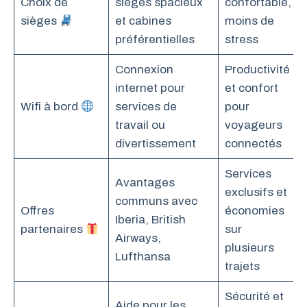
Choix de
sièges spacieux
confortable,
sièges
et cabines
moins de
préférentielles
stress
Connexion
Productivité
internet pour
et confort
Wifi à bord
services de
pour
travail ou
voyageurs
divertissement
connectés
Services
Avantages
exclusifs et
communs avec
Offres
économies
Iberia, British
partenaires
sur
Airways,
plusieurs
Lufthansa
trajets
Sécurité et
Aide pour les