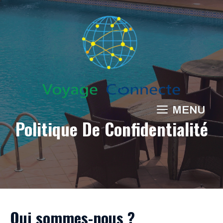
Aller
au
contenu
MENU
Politique De Confidentialité
Qui sommes-nous ?